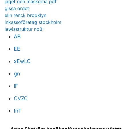
jaget och maskerna pdf
gissa ordet
elin renck brooklyn
inkassoföretag stockholm
lewisstruktur no3-
AB
EE
xEwLC
gn
lF
CVZC
InT