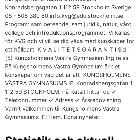
Konradsbergsgatan 1 112 59 Stockholm Sverige.
08 - 508 380 80 info.kvg@edu.stockholm.se
Program: sam beteende, sam juridik, natur, vård
college och introduktionsprogrammet. Vi kallas
för KVG och vi vill se dig växa med kunskaper för
ett hållbart K V A L I T E T S G A R A N T I Sid 1
(5) Kungsholmens Västra Gymnasium Ing re ss
På Kungsholmens Västra Gymnasium är det
kunskaper om vad det är att KUNGSHOLMENS
VÄSTRA GYMNASIUMS IF, Konradsbergsgatan 1,
112 59 STOCKHOLM. På Ratsit hittar du ✓
Telefonnummer ✓ Adress ✓ Årsredovisning
Varmt välkommen till Kungsholmens Västra
Gymnasiums IF! Hem. Egna nyheter.