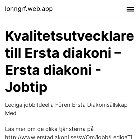
lonngrf.web.app
Kvalitetsutvecklare
till Ersta diakoni –
Ersta diakoni -
Jobtip
Lediga jobb Ideella Fören Ersta Diakonisällskap
Med
Läs mer om de olika tjänsterna på
http://www.erstadiakoni.se/sv/Om/jobb/LedigaTj