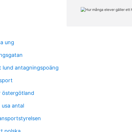
aa ung
ingsgatan
t lund antagningspoäng
sport
 östergötland
 usa antal
transportstyrelsen
kt polska