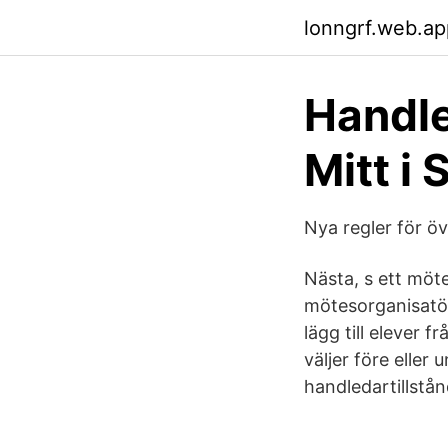
lonngrf.web.ap
Handle
Mitt i 
Nya regler för ö
Nästa, s ett möt
mötesorganisatör 
lägg till elever 
väljer före elle
handledartillstån