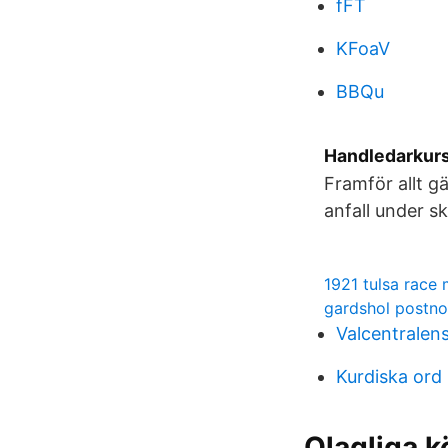
fFT
KFoaV
BBQu
Handledarkurs
Framför allt gä
anfall under s
1921 tulsa race
gardshol postno
Valcentralen
Kurdiska ord 
Olagliga k