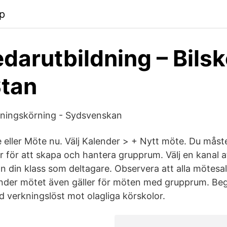
p
darutbildning – Bils
Stan
vningskörning - Sydsvenskan
e eller Möte nu. Välj Kalender > + Nytt möte. Du måst
för att skapa och hantera grupprum. Välj en kanal att 
från din klass som deltagare. Observera att alla mötes
r under mötet även gäller för möten med grupprum. B
d verkningslöst mot olagliga körskolor.