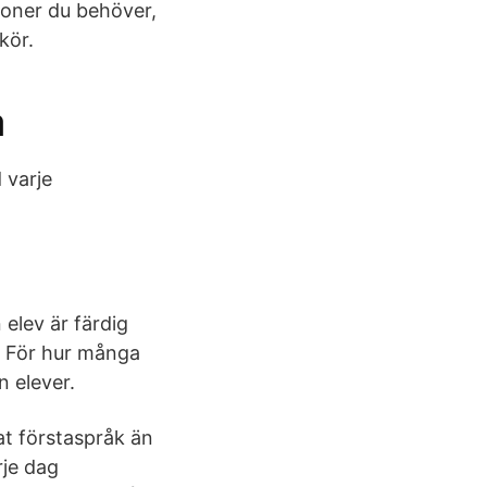
tioner du behöver,
kör.
a
 varje
elev är färdig
n För hur många
n elever.
at förstaspråk än
rje dag