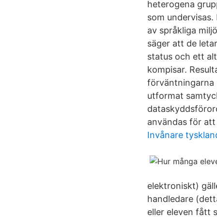
heterogena grupp
som undervisas. 
av språkliga milj
säger att de leta
status och ett al
kompisar. Result
förväntningarna o
utformat samtycke 
dataskyddsförord
användas för att 
Invånare tysklan
elektroniskt) gä
handledare (detta
eller eleven fått 