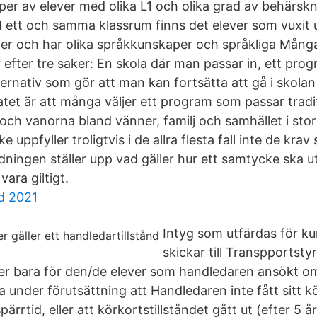
er av elever med olika L1 och olika grad av behärskn
I ett och samma klassrum finns det elever som vuxit u
öer och har olika språkkunskaper och språkliga Många
r efter tre saker: En skola där man passar in, ett pr
ternativ som gör att man kan fortsätta att gå i skola
atet är att många väljer ett program som passar tradi
ch vanorna bland vänner, familj och samhället i stort
uppfyller troligtvis i de allra flesta fall inte de krav
ningen ställer upp vad gäller hur ett samtycke ska 
vara giltigt.
d 2021
Intyg som utfärdas för ku
skickar till Transpportsty
ller bara för den/de elever som handledaren ansökt om
 under förutsättning att Handledaren inte fått sitt kö
spärrtid, eller att körkortstillståndet gått ut (efter 5 å