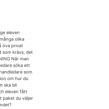
 ge eleven
 många olika
å öva privat
d som krävs, det
RNING När man
ledare söka ett
a handledare som
ation om hur du
 ska bli
ch eleven fått
t paket du väljer
åndet?