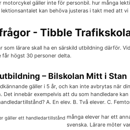
r motorcykel gäller inte för personbil. hur många lek
t lektionsantalet kan behöva justeras i takt med att vi 
frågor - Tibble Trafikskol
som lärare skall ha en särskild utbildning därför. Vid
le får högst 30 personer delta.
tbildning – Bilskolan Mitt i Stan
ännande gäller i 5 år, och kan inte avbrytas när din 
n. Det innebär exempelvis att du som handledare ka
 handledartillstånd? A. En elev. B. Två elever. C. Femto
många elever har ett ann
svenska. Lärare möter va