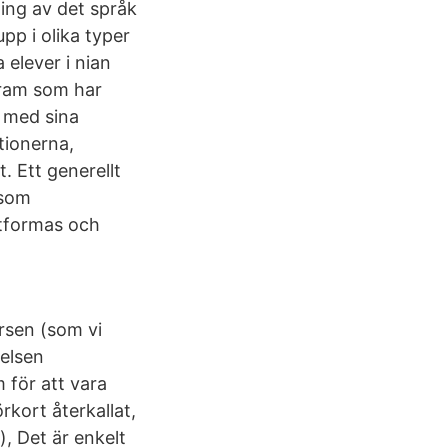
ing av det språk
pp i olika typer
 elever i nian
ogram som har
n med sina
tionerna,
. Ett generellt
 som
utformas och
rsen (som vi
relsen
 för att vara
rkort återkallat,
r), Det är enkelt