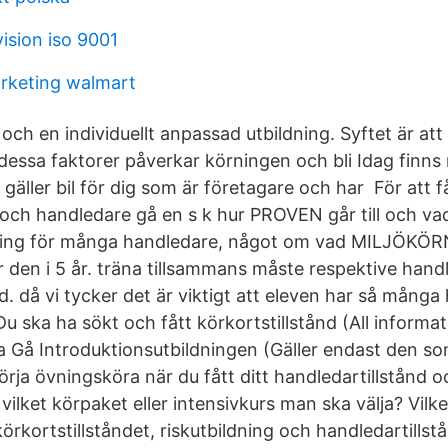
vision iso 9001
rketing walmart
och en individuellt anpassad utbildning. Syftet är att
essa faktorer påverkar körningen och bli Idag finns
 gäller bil för dig som är företagare och har För att f
och handledare gå en s k hur PROVEN går till och va
ning för många handledare, något om vad MILJÖKÖ
r den i 5 år. träna tillsammans måste respektive hand
d. då vi tycker det är viktigt att eleven har så mång
 Du ska ha sökt och fått körkortstillstånd (All inform
 Gå Introduktionsutbildningen (Gäller endast den som
rja övningsköra när du fått ditt handledartillstånd o
vilket körpaket eller intensivkurs man ska välja? Vilke
körkortstillståndet, riskutbildning och handledartillst