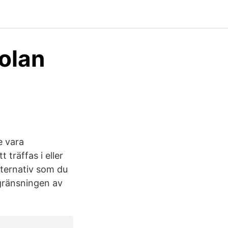
kolan
e vara
träffas i eller
alternativ som du
egränsningen av