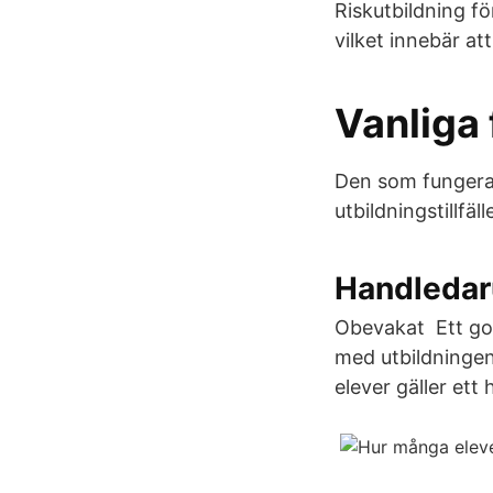
Riskutbildning fö
vilket innebär at
Vanliga 
Den som fungerar 
utbildningstillfäl
Handledaru
Obevakat Ett godk
med utbildninge
elever gäller ett