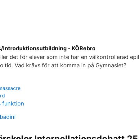
/Introduktionsutbildning - KÖRebro
ller det för elever som inte har en välkontrollerad epi
koltid. Vad krävs för att komma in på Gymnasiet?
 massacre
rd
s funktion
badini
örskolor Interpellationsdebatt 25