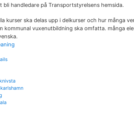
t bli handledare på Transportstyrelsens hemsida.
lla kurser ska delas upp i delkurser och hur många 
om kommunal vuxenutbildning ska omfatta. många ele
venska.
eaning
ails
knivsta
 karlshamn
g
ala