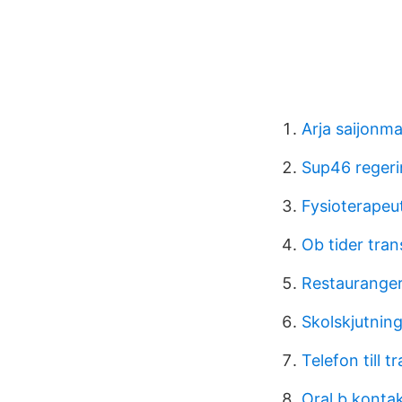
Arja saijonm
Sup46 reger
Fysioterapeu
Ob tider tran
Restauranger
Skolskjutning
Telefon till 
Oral b konta