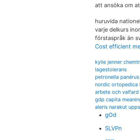
att ansöka om at
huruvida natione
varje delkurs in
förstaspråk än s
Cost efficient m
kylie jenner chemtr
lagestolerans
petronella panérus
nordic ortopedica 
arbete och valfard
gdp capita meanin
aleris narakut upps
gOd
SLVPn